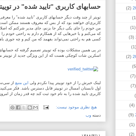
حسابهای کاربری "تایید شده" در توییت
(2)
تویتر از چند وقت دیگر حسابهای کاربری "تایید شده" را معرفی
کاربری‌ای خواهند بود که از بس که معروف هستند ممکن است از 
(1
من خودم را جای یکی دیگر جا بزنم، جای مدیر شرکتم که اصلا ه
که می‌کنم و با خبرهایی که از همکارم دارم به راحتی خودم را 
(3)
کسی هم به راحتی نمی‌تواند بفهمد که من کیم و چه جوری باه
(
در پی همین مشکلات بوده که توییتر تصمیم گرفته که حسابهای 
اسکرین شات کوچکی هست که از این ویژگی جدید از توییتر م
(2)
(7
لینک خبرش را از خود توییتر پیدا نکردم ولی
این منبع
از سی‌نت 
(
اول تابستان امسال در توییتر قابل دسترس باشد. فکر می‌کنید 
کاربری تایید شده را به نام خود ثبت کند چه قدر زمان از امرو
(4)
هیچ نظری موجود نیست:
(9)
دسته
وب
(1)
(2)
۱۳۸۸/۳/۱۱