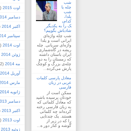
شب
چله یا
اوت 2015
(2)
شب
یلدا،
دسامبر 2014
کدام‌ی
ک را به یکدیگر
اکتبر 2014
1)
شادباش بگوییم؟
سپتامبر 2014
شب چله واژه‌ای
ایرانی است و یلدا
اوت 2014
(2)
واژه‌ای سریانی. چله
ریشه در گاه‌شماری
ژوئن 2014
1)
ایران باستان داشته
که زمستان را به دو
مه 2014
(2)
چله‌ی بزرگ و کوچک
پارش می‌کرده...
آوریل 2014
معادل پارسی کلمات
مارس 2014
عربی در زبان
فارسی
ژانویه 2014
ممکن است از
خودتان پرسیده باشید
دسامبر 2013
که معادل کلماتی که
به زبان فارسی رخنه
اکتبر 2013
1)
کرده‌اند چه کلماتی
هستند. یک چندتایی
اوت 2013
(1)
را که در زیر از
گوشه و کنار دور ه...
ژوئیه 2013
)