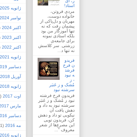
ر، ای
استاد!
ژانویه 2025
مردی فروتن،
خانواده دوست،
نوامبر 2024
مهربان و دل‌پاکی از
پیشمان رفت که نه
اکتبر 2024
1)
تنها آموزگار من بود
بلکه استادی نمونه
اکتبر 2023
1)
برای جامعه‌ی
زرشتی. سر کلاسش
اکتبر 2022
1)
نه تنها د...
ژانویه 2021
فریدو
ن فرخ
دسامبر 2019
فرشت
ه نبود
آوریل 2018
- ز
مُشک و ز عَنبَر
ژانویه 2018
سرشته نبود
فریدون فرخ فرشته
اوت 2017
(1)
نبود ز مُشک و ز عَنبَر
سرشته نبود به داد و
مارس 2017
دهش یافت آن
نیکویی تو داد و دهش
دسامبر 2016
کن، فریدون تویی
این مصرع‌ها از شعر
مه 2016
(1)
معروف "...
ژانویه 2016