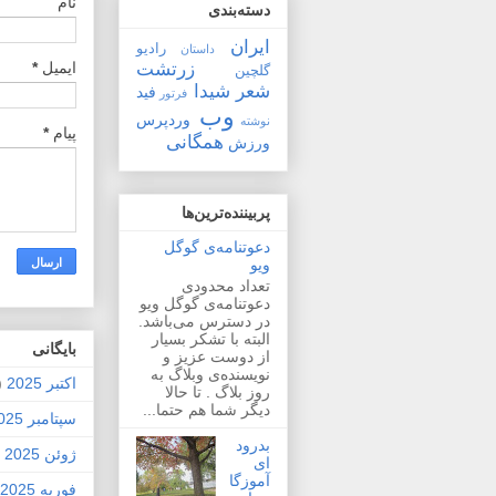
نام
دسته‌بندی
ایران
رادیو
داستان
زرتشت
ایمیل
*
گلچین
شعر
شیدا
فید
فرتور
وب
وردپرس
نوشته
پیام
*
همگانی
ورزش
پربیننده‌ترین‌ها
دعوتنامه‌ی گوگل
ویو
تعداد محدودی
دعوتنامه‌ی گوگل ویو
در دسترس می‌باشد.
البته با تشکر بسیار
بايگانی
از دوست عزیز و
نویسنده‌ی وبلاگ به
اکتبر 2025
2)
روز بلاگ . تا حالا
دیگر شما هم حتما...
سپتامبر 2025
بدرود
ژوئن 2025
1)
ای
آموزگا
فوریه 2025