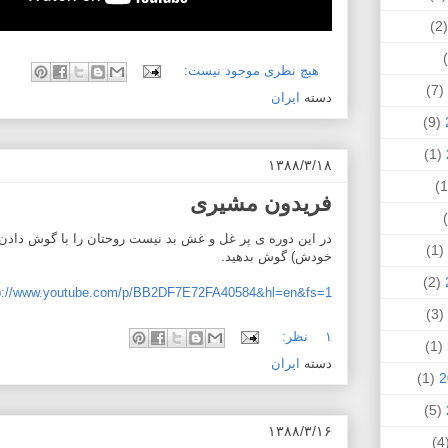
(
هیچ نظری موجود نیست:
(7)
دسته
ایران
(9)
(1)
۱۳۸۸/۳/۱۸
فریدون مشیری
در این دوره ی پر غل و غش بد نیست روحتان را با گوش دادن 
(1)
خودش) گوش بدهید.
(2)
p://www.youtube.com/p/BB2DF7E72FA40584&hl=en&fs=1
(3)
۱ نظر:
(1)
دسته
ایران
(1)
(5)
۱۳۸۸/۳/۱۶
(