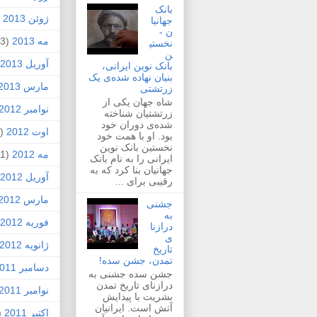
بانک
ژوئن 2013
2)
جهانیا
ن -
مه 2013
(3)
نخستی
ن
آوریل 2013
بانک نوین ایرانی،
بنیان نهاده شده‌ی یک
مارس 2013
زرتشتی
شاه جهان یکی از
نوامبر 2012
زرتشتیان شناخته
شده‌ی دوران خود
اوت 2012
(1)
بود. او با همت خود
نخستین بانک نوین
مه 2012
(1)
ایرانی را به نام بانک
جهانیان بنا کرد که به
آوریل 2012
رقیبی برای ...
مارس 2012
جشنی
به
فوریه 2012
درازنا
ی
ژانویه 2012
تاریخ
تمدن، جشن سده!
دسامبر 2011
جشن سده جشنی به
درازنای تاریخ تمدن
نوامبر 2011
بشریت با پیدایش
آتش است. ایرانیان
اکتبر 2011
4)