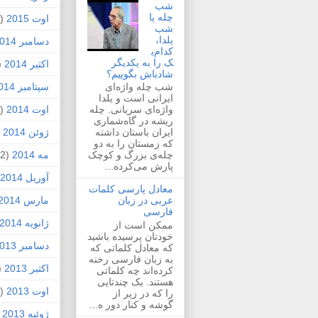
شب
چله یا
اوت 2015
(2)
شب
یلدا،
دسامبر 2014
کدام‌ی
ک را به یکدیگر
اکتبر 2014
1)
شادباش بگوییم؟
سپتامبر 2014
شب چله واژه‌ای
ایرانی است و یلدا
اوت 2014
(2)
واژه‌ای سریانی. چله
ریشه در گاه‌شماری
ژوئن 2014
1)
ایران باستان داشته
که زمستان را به دو
مه 2014
(2)
چله‌ی بزرگ و کوچک
پارش می‌کرده...
آوریل 2014
معادل پارسی کلمات
مارس 2014
عربی در زبان
فارسی
ژانویه 2014
ممکن است از
خودتان پرسیده باشید
دسامبر 2013
که معادل کلماتی که
به زبان فارسی رخنه
اکتبر 2013
1)
کرده‌اند چه کلماتی
هستند. یک چندتایی
اوت 2013
(1)
را که در زیر از
گوشه و کنار دور ه...
ژوئیه 2013
)