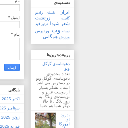
نام
دسته‌بندی
ایران
رادیو
داستان
زرتشت
ایمیل
*
گلچین
شعر
شیدا
فید
فرتور
وب
وردپرس
نوشته
پیام
*
همگانی
ورزش
پربیننده‌ترین‌ها
دعوتنامه‌ی گوگل
ویو
تعداد محدودی
دعوتنامه‌ی گوگل ویو
در دسترس می‌باشد.
البته با تشکر بسیار
بايگانی
از دوست عزیز و
نویسنده‌ی وبلاگ به
اکتبر 2025
2)
روز بلاگ . تا حالا
دیگر شما هم حتما...
سپتامبر 2025
بدرود
ژوئن 2025
1)
ای
آموزگا
فوریه 2025