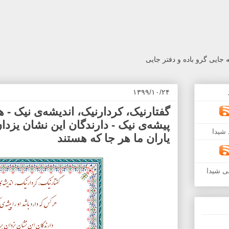
جایی گرو باده و دفتر جایی
۱۳۹۹/۱۰/۲۴
گفتارنيک، كردارنيک، انديشه‌ی نيک - ه
پيشه‌ی نيک - دارندگان اين نشان يزدان
شیدا
ياران ما هر جا كه هستند
ی شیدا