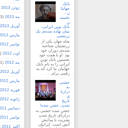
بانک
ژوئن 2013
2)
جهانیا
ن -
مه 2013
(3)
نخستی
ن
آوریل 2013
بانک نوین ایرانی،
بنیان نهاده شده‌ی یک
مارس 2013
زرتشتی
شاه جهان یکی از
نوامبر 2012
زرتشتیان شناخته
شده‌ی دوران خود
اوت 2012
(1)
بود. او با همت خود
نخستین بانک نوین
مه 2012
(1)
ایرانی را به نام بانک
جهانیان بنا کرد که به
آوریل 2012
رقیبی برای ...
مارس 2012
جشنی
به
فوریه 2012
درازنا
ی
ژانویه 2012
تاریخ
تمدن، جشن سده!
دسامبر 2011
جشن سده جشنی به
درازنای تاریخ تمدن
نوامبر 2011
بشریت با پیدایش
آتش است. ایرانیان
اکتبر 2011
4)