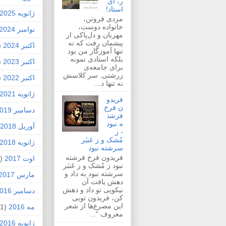
ر، ای
استاد!
ژانویه 2025
مردی فروتن،
خانواده دوست،
نوامبر 2024
مهربان و دل‌پاکی از
پیشمان رفت که نه
اکتبر 2024
1)
تنها آموزگار من بود
بلکه استادی نمونه
اکتبر 2023
1)
برای جامعه‌ی
زرشتی. سر کلاسش
اکتبر 2022
1)
نه تنها د...
ژانویه 2021
فریدو
ن فرخ
دسامبر 2019
فرشت
ه نبود
آوریل 2018
- ز
مُشک و ز عَنبَر
ژانویه 2018
سرشته نبود
فریدون فرخ فرشته
اوت 2017
(1)
نبود ز مُشک و ز عَنبَر
سرشته نبود به داد و
مارس 2017
دهش یافت آن
نیکویی تو داد و دهش
دسامبر 2016
کن، فریدون تویی
این مصرع‌ها از شعر
مه 2016
(1)
معروف "...
ژانویه 2016