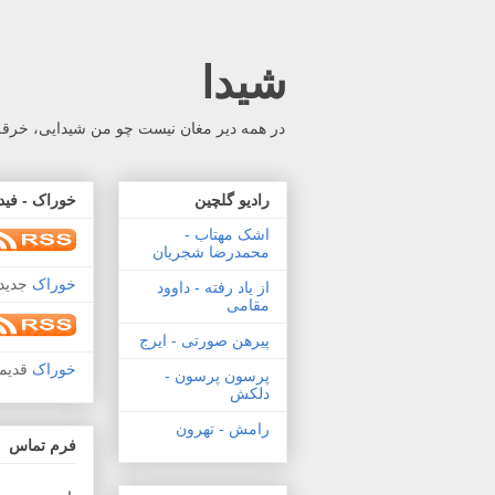
شیدا
در همه دیر مغان نیست چو من شیدایی، خرقه 
رادیو گلچین
خوراک - فید
اشک مهتاب -
محمدرضا شجریان
خوراک
جدید 
از یاد رفته - داوود
مقامی
پیرهن صورتی - ایرج
خوراک
قدیم
پرسون پرسون -
دلکش
رامش - تهرون
فرم تماس