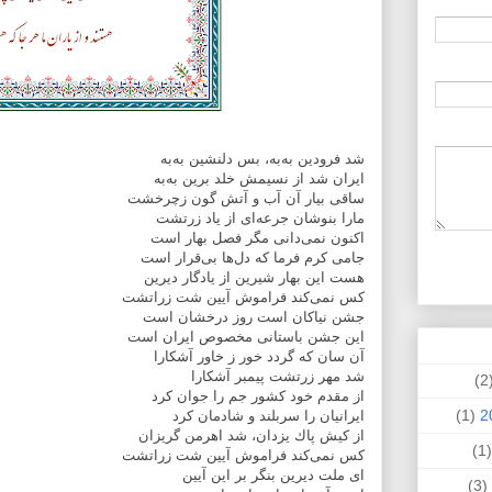
شد فرودين به‌به، بس دلنشين به‌به
ايران شد از نسيمش خلد برين به‌به
ساقی بيار آن آب و آتش گون زچرخشت
مارا بنوشان جرعه‌ای از ياد زرتشت
اكنون نمی‌دانی مگر فصل بهار است
جامی كرم فرما كه دل‌ها بی‌قرار است
هست اين بهار شيرين از يادگار ديرين
كس نمی‌كند فراموش آيين شت زراتشت
جشن نياكان است روز درخشان است
اين جشن باستانی مخصوص ايران است
آن سان كه گردد خور ز خاور آشكارا
شد مهر زرتشت پيمبر آشكارا
(
از مقدم خود كشور جم را جوان كرد
(1)
ايرانيان را سربلند و شادمان كرد
از كيش پاك يزدان‌، شد اهرمن گريزان
(
كس نمی‌كند فراموش آيين شت زراتشت
ای ملت ديرين بنگر بر اين آيين
(3)