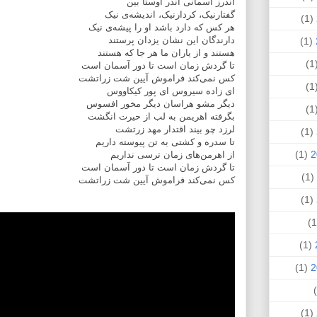
اندرز آسمانی اندر اوستا بين
گفتارنيک، كردارنيک، انديشه‌ی نيک
(1)
هر كس كه دارد باشد او را پيشه‌ی نيک
دارندگان اين نشان يزدان پرستند
(1)
هستند و از ياران ما هر جا كه هستند
(
تا گردش زمان است تا دور آسمان است
كس نمی‌كند فراموش آيين شت زراتشت
(
ای زاده سيروس ای پور كيكاووس
ديگر مشو هراسان ديگر مخور افسوس
(
بگرفته اهريمن به لب از حيرت انگشت
لرزد چو بيند اقتدار مهد زرتشت
(1)
تا سدره و كشتی به تن پيوسته داريم
(1)
از اهرمن‌های زمان ترسی نداريم
تا گردش زمان است تا دور آسمان است
(1)
كس نمی‌كند فراموش آيين شت زراتشت
(1)
(1)
(1)
(1)