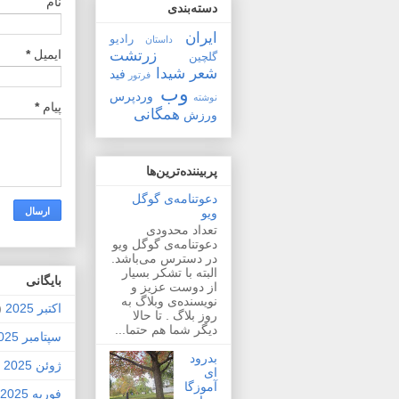
نام
دسته‌بندی
ایران
رادیو
داستان
زرتشت
ایمیل
*
گلچین
شعر
شیدا
فید
فرتور
وب
وردپرس
نوشته
پیام
*
همگانی
ورزش
پربیننده‌ترین‌ها
دعوتنامه‌ی گوگل
ویو
تعداد محدودی
دعوتنامه‌ی گوگل ویو
در دسترس می‌باشد.
البته با تشکر بسیار
بايگانی
از دوست عزیز و
نویسنده‌ی وبلاگ به
اکتبر 2025
2)
روز بلاگ . تا حالا
دیگر شما هم حتما...
سپتامبر 2025
بدرود
ژوئن 2025
1)
ای
آموزگا
فوریه 2025