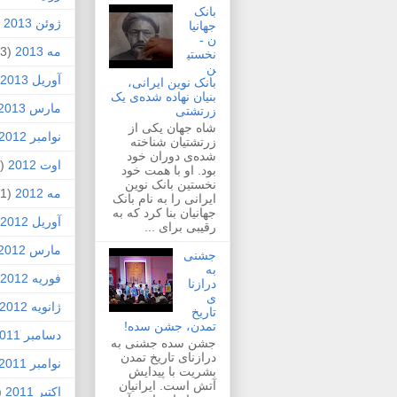
بانک
ژوئن 2013
2)
جهانیا
ن -
مه 2013
(3)
نخستی
ن
آوریل 2013
بانک نوین ایرانی،
بنیان نهاده شده‌ی یک
مارس 2013
زرتشتی
شاه جهان یکی از
نوامبر 2012
زرتشتیان شناخته
شده‌ی دوران خود
اوت 2012
(1)
بود. او با همت خود
نخستین بانک نوین
مه 2012
(1)
ایرانی را به نام بانک
جهانیان بنا کرد که به
آوریل 2012
رقیبی برای ...
مارس 2012
جشنی
به
فوریه 2012
درازنا
ی
ژانویه 2012
تاریخ
تمدن، جشن سده!
دسامبر 2011
جشن سده جشنی به
درازنای تاریخ تمدن
نوامبر 2011
بشریت با پیدایش
آتش است. ایرانیان
اکتبر 2011
4)