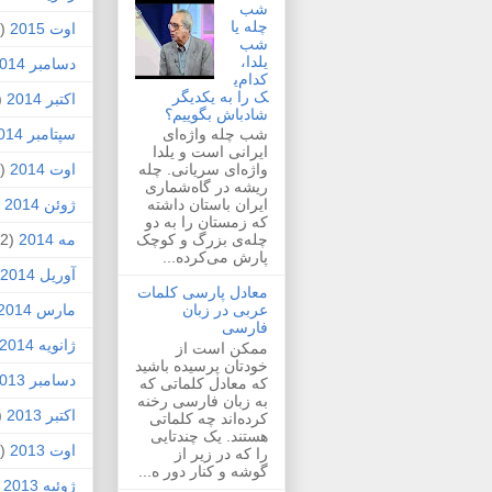
شب
چله یا
اوت 2015
(2)
شب
یلدا،
دسامبر 2014
کدام‌ی
ک را به یکدیگر
اکتبر 2014
1)
شادباش بگوییم؟
سپتامبر 2014
شب چله واژه‌ای
ایرانی است و یلدا
اوت 2014
(2)
واژه‌ای سریانی. چله
ریشه در گاه‌شماری
ژوئن 2014
1)
ایران باستان داشته
که زمستان را به دو
مه 2014
(2)
چله‌ی بزرگ و کوچک
پارش می‌کرده...
آوریل 2014
معادل پارسی کلمات
مارس 2014
عربی در زبان
فارسی
ژانویه 2014
ممکن است از
خودتان پرسیده باشید
دسامبر 2013
که معادل کلماتی که
به زبان فارسی رخنه
اکتبر 2013
1)
کرده‌اند چه کلماتی
هستند. یک چندتایی
اوت 2013
(1)
را که در زیر از
گوشه و کنار دور ه...
ژوئیه 2013
)