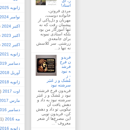
ر، ای
استاد!
ژانویه 2025
مردی فروتن،
خانواده دوست،
نوامبر 2024
مهربان و دل‌پاکی از
پیشمان رفت که نه
اکتبر 2024
1)
تنها آموزگار من بود
بلکه استادی نمونه
اکتبر 2023
1)
برای جامعه‌ی
زرشتی. سر کلاسش
اکتبر 2022
1)
نه تنها د...
ژانویه 2021
فریدو
ن فرخ
دسامبر 2019
فرشت
ه نبود
آوریل 2018
- ز
مُشک و ز عَنبَر
ژانویه 2018
سرشته نبود
فریدون فرخ فرشته
اوت 2017
(1)
نبود ز مُشک و ز عَنبَر
سرشته نبود به داد و
مارس 2017
دهش یافت آن
نیکویی تو داد و دهش
دسامبر 2016
کن، فریدون تویی
این مصرع‌ها از شعر
مه 2016
(1)
معروف "...
ژانویه 2016