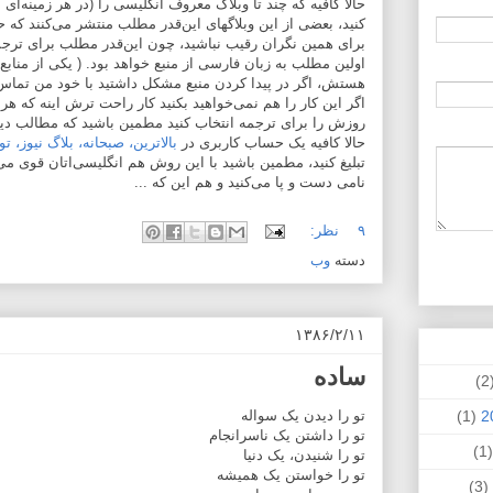
حالا کافیه که چند تا وبلاگ معروف انگلیسی را (در هر زمینه‌ای
کنید، بعضی از این وبلاگهای این‌قدر مطلب منتشر می‌کنند که 
برای همین نگران رقیب نباشید، چون این‌قدر مطلب برای تر
اولین مطلب به زبان فارسی از منبع خواهد بود. ( یکی از منابع
هستش، اگر در پیدا کردن منبع مشکل داشتید با خود من تماس ب
اگر این کار را هم نمی‌خواهید بکنید کار راحت ترش اینه که هر
روزش را برای ترجمه انتخاب کنید مطمین باشید که مطالب دیگ
حالا کافیه یک حساب کاربری در
بالاترین،
صبحانه،
بلاگ نیوز،
تو
تبلیغ کنید، مطمین باشید با این روش هم انگلیسی‌اتان قوی می
نامی دست و پا می‌کنید و هم این که ...
۹ نظر:
دسته
وب
۱۳۸۶/۲/۱۱
ساده
(
تو را دیدن یک سواله
(1)
تو را داشتن یک ناسرانجام
(
تو را شنیدن، یک دنیا
تو را خواستن یک همیشه
(3)