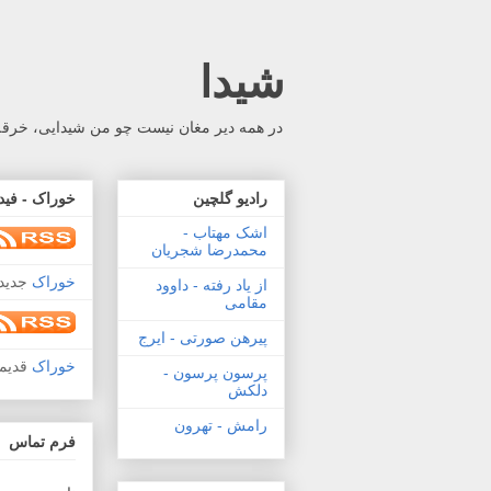
شیدا
در همه دیر مغان نیست چو من شیدایی، خرقه 
رادیو گلچین
خوراک - فید
اشک مهتاب -
محمدرضا شجریان
خوراک
جدید 
از یاد رفته - داوود
مقامی
پیرهن صورتی - ایرج
خوراک
قدیم
پرسون پرسون -
دلکش
رامش - تهرون
فرم تماس