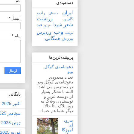
نام
دسته‌بندی
ایران
رادیو
داستان
زرتشت
ایمیل
*
گلچین
شعر
شیدا
فید
فرتور
وب
وردپرس
نوشته
پیام
*
همگانی
ورزش
پربیننده‌ترین‌ها
دعوتنامه‌ی گوگل
ویو
تعداد محدودی
دعوتنامه‌ی گوگل ویو
در دسترس می‌باشد.
البته با تشکر بسیار
بايگانی
از دوست عزیز و
نویسنده‌ی وبلاگ به
اکتبر 2025
2)
روز بلاگ . تا حالا
دیگر شما هم حتما...
سپتامبر 2025
بدرود
ژوئن 2025
1)
ای
آموزگا
فوریه 2025