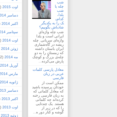
شب
چله یا
اوت 2015
(2)
شب
یلدا،
دسامبر 2014
کدام‌ی
ک را به یکدیگر
اکتبر 2014
1)
شادباش بگوییم؟
سپتامبر 2014
شب چله واژه‌ای
ایرانی است و یلدا
اوت 2014
(2)
واژه‌ای سریانی. چله
ریشه در گاه‌شماری
ژوئن 2014
1)
ایران باستان داشته
که زمستان را به دو
مه 2014
(2)
چله‌ی بزرگ و کوچک
پارش می‌کرده...
آوریل 2014
معادل پارسی کلمات
مارس 2014
عربی در زبان
فارسی
ژانویه 2014
ممکن است از
خودتان پرسیده باشید
دسامبر 2013
که معادل کلماتی که
به زبان فارسی رخنه
اکتبر 2013
1)
کرده‌اند چه کلماتی
هستند. یک چندتایی
اوت 2013
(1)
را که در زیر از
گوشه و کنار دور ه...
ژوئیه 2013
)