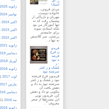
ر، ای
استاد!
ژانویه 2025
مردی فروتن،
خانواده دوست،
نوامبر 2024
مهربان و دل‌پاکی از
پیشمان رفت که نه
اکتبر 2024
1)
تنها آموزگار من بود
بلکه استادی نمونه
اکتبر 2023
1)
برای جامعه‌ی
زرشتی. سر کلاسش
اکتبر 2022
1)
نه تنها د...
ژانویه 2021
فریدو
ن فرخ
دسامبر 2019
فرشت
ه نبود
آوریل 2018
- ز
مُشک و ز عَنبَر
ژانویه 2018
سرشته نبود
فریدون فرخ فرشته
اوت 2017
(1)
نبود ز مُشک و ز عَنبَر
سرشته نبود به داد و
مارس 2017
دهش یافت آن
نیکویی تو داد و دهش
دسامبر 2016
کن، فریدون تویی
این مصرع‌ها از شعر
مه 2016
(1)
معروف "...
ژانویه 2016