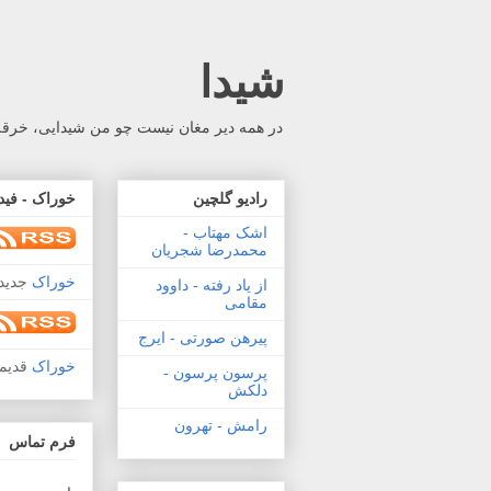
شیدا
در همه دیر مغان نیست چو من شیدایی، خرقه 
رادیو گلچین
خوراک - فید
اشک مهتاب -
محمدرضا شجریان
خوراک
جدید 
از یاد رفته - داوود
مقامی
پیرهن صورتی - ایرج
خوراک
قدیم
پرسون پرسون -
دلکش
رامش - تهرون
فرم تماس