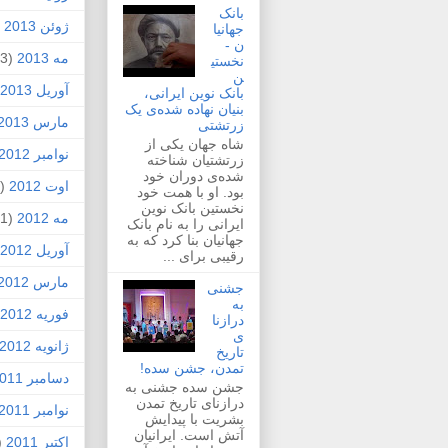
بانک
ژوئن 2013
2)
جهانیا
ن -
مه 2013
(3)
نخستی
ن
آوریل 2013
بانک نوین ایرانی،
بنیان نهاده شده‌ی یک
مارس 2013
زرتشتی
شاه جهان یکی از
نوامبر 2012
زرتشتیان شناخته
شده‌ی دوران خود
اوت 2012
(1)
بود. او با همت خود
نخستین بانک نوین
مه 2012
(1)
ایرانی را به نام بانک
جهانیان بنا کرد که به
آوریل 2012
رقیبی برای ...
مارس 2012
جشنی
به
فوریه 2012
درازنا
ی
ژانویه 2012
تاریخ
تمدن، جشن سده!
دسامبر 2011
جشن سده جشنی به
درازنای تاریخ تمدن
نوامبر 2011
بشریت با پیدایش
آتش است. ایرانیان
اکتبر 2011
4)