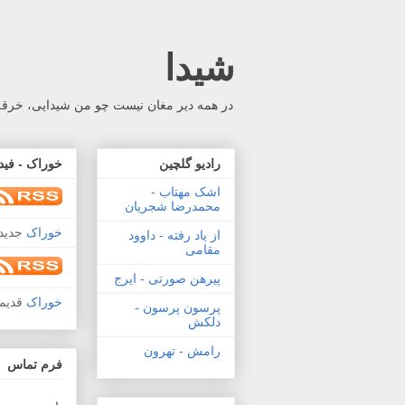
شیدا
در همه دیر مغان نیست چو من شیدایی، خرقه 
رادیو گلچین
خوراک - فید
اشک مهتاب -
محمدرضا شجریان
خوراک
جدید 
از یاد رفته - داوود
مقامی
پیرهن صورتی - ایرج
خوراک
قدیم
پرسون پرسون -
دلکش
رامش - تهرون
فرم تماس