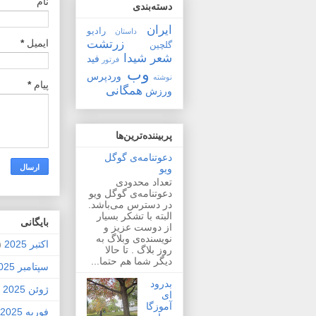
نام
دسته‌بندی
ایران
رادیو
داستان
زرتشت
ایمیل
*
گلچین
شعر
شیدا
فید
فرتور
وب
وردپرس
نوشته
پیام
*
همگانی
ورزش
پربیننده‌ترین‌ها
دعوتنامه‌ی گوگل
ویو
تعداد محدودی
دعوتنامه‌ی گوگل ویو
در دسترس می‌باشد.
البته با تشکر بسیار
بايگانی
از دوست عزیز و
نویسنده‌ی وبلاگ به
اکتبر 2025
2)
روز بلاگ . تا حالا
دیگر شما هم حتما...
سپتامبر 2025
بدرود
ژوئن 2025
1)
ای
آموزگا
فوریه 2025