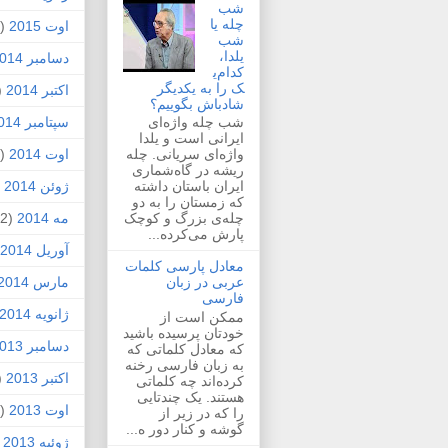
شب
چله یا
اوت 2015
(2)
شب
یلدا،
دسامبر 2014
کدام‌ی
ک را به یکدیگر
اکتبر 2014
1)
شادباش بگوییم؟
سپتامبر 2014
شب چله واژه‌ای
ایرانی است و یلدا
اوت 2014
(2)
واژه‌ای سریانی. چله
ریشه در گاه‌شماری
ژوئن 2014
1)
ایران باستان داشته
که زمستان را به دو
مه 2014
(2)
چله‌ی بزرگ و کوچک
پارش می‌کرده...
آوریل 2014
معادل پارسی کلمات
مارس 2014
عربی در زبان
فارسی
ژانویه 2014
ممکن است از
خودتان پرسیده باشید
دسامبر 2013
که معادل کلماتی که
به زبان فارسی رخنه
اکتبر 2013
1)
کرده‌اند چه کلماتی
هستند. یک چندتایی
اوت 2013
(1)
را که در زیر از
گوشه و کنار دور ه...
ژوئیه 2013
)