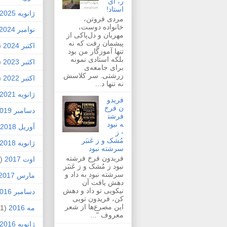
ر، ای
استاد!
ژانویه 2025
مردی فروتن،
خانواده دوست،
نوامبر 2024
مهربان و دل‌پاکی از
پیشمان رفت که نه
اکتبر 2024
1)
تنها آموزگار من بود
بلکه استادی نمونه
اکتبر 2023
1)
برای جامعه‌ی
زرشتی. سر کلاسش
اکتبر 2022
1)
نه تنها د...
ژانویه 2021
فریدو
ن فرخ
دسامبر 2019
فرشت
ه نبود
آوریل 2018
- ز
مُشک و ز عَنبَر
ژانویه 2018
سرشته نبود
فریدون فرخ فرشته
اوت 2017
(1)
نبود ز مُشک و ز عَنبَر
سرشته نبود به داد و
مارس 2017
دهش یافت آن
نیکویی تو داد و دهش
دسامبر 2016
کن، فریدون تویی
این مصرع‌ها از شعر
مه 2016
(1)
معروف "...
ژانویه 2016