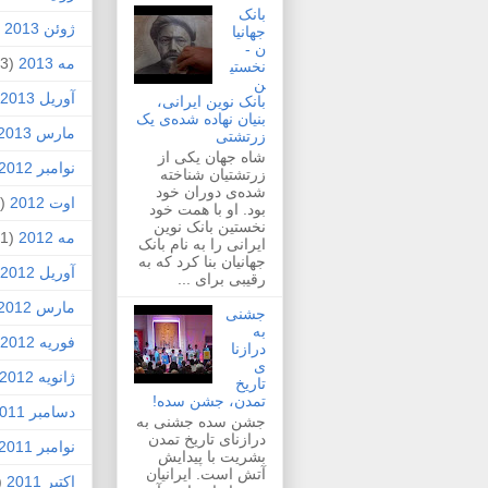
بانک
ژوئن 2013
2)
جهانیا
ن -
مه 2013
(3)
نخستی
ن
آوریل 2013
بانک نوین ایرانی،
بنیان نهاده شده‌ی یک
مارس 2013
زرتشتی
شاه جهان یکی از
نوامبر 2012
زرتشتیان شناخته
شده‌ی دوران خود
اوت 2012
(1)
بود. او با همت خود
نخستین بانک نوین
مه 2012
(1)
ایرانی را به نام بانک
جهانیان بنا کرد که به
آوریل 2012
رقیبی برای ...
مارس 2012
جشنی
به
فوریه 2012
درازنا
ی
ژانویه 2012
تاریخ
تمدن، جشن سده!
دسامبر 2011
جشن سده جشنی به
درازنای تاریخ تمدن
نوامبر 2011
بشریت با پیدایش
آتش است. ایرانیان
اکتبر 2011
4)