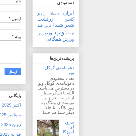
نام
دسته‌بندی
ایران
رادیو
داستان
زرتشت
ایمیل
*
گلچین
شعر
شیدا
فید
فرتور
وب
وردپرس
نوشته
پیام
*
همگانی
ورزش
پربیننده‌ترین‌ها
دعوتنامه‌ی گوگل
ویو
تعداد محدودی
دعوتنامه‌ی گوگل ویو
در دسترس می‌باشد.
البته با تشکر بسیار
بايگانی
از دوست عزیز و
نویسنده‌ی وبلاگ به
اکتبر 2025
2)
روز بلاگ . تا حالا
دیگر شما هم حتما...
سپتامبر 2025
بدرود
ژوئن 2025
1)
ای
آموزگا
فوریه 2025