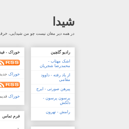
شیدا
در همه دیر مغان نیست چو من شیدایی، خرقه 
رادیو گلچین
خوراک - فید
اشک مهتاب -
محمدرضا شجریان
خوراک
جدید 
از یاد رفته - داوود
مقامی
پیرهن صورتی - ایرج
خوراک
قدیم
پرسون پرسون -
دلکش
رامش - تهرون
فرم تماس