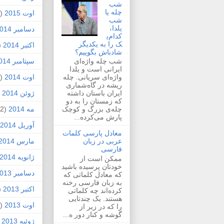
شب
چله یا
اوت 2015
(2)
شب
یلدا،
دسامبر 2014
کدام‌ی
ک را به یکدیگر
اکتبر 2014
1)
شادباش بگوییم؟
سپتامبر 2014
شب چله واژه‌ای
ایرانی است و یلدا
اوت 2014
(2)
واژه‌ای سریانی. چله
ریشه در گاه‌شماری
ژوئن 2014
1)
ایران باستان داشته
که زمستان را به دو
مه 2014
(2)
چله‌ی بزرگ و کوچک
پارش می‌کرده...
آوریل 2014
معادل پارسی کلمات
مارس 2014
عربی در زبان
فارسی
ژانویه 2014
ممکن است از
خودتان پرسیده باشید
دسامبر 2013
که معادل کلماتی که
به زبان فارسی رخنه
اکتبر 2013
1)
کرده‌اند چه کلماتی
هستند. یک چندتایی
اوت 2013
(1)
را که در زیر از
گوشه و کنار دور ه...
ژوئیه 2013
)