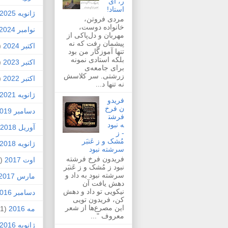
ر، ای
استاد!
ژانویه 2025
مردی فروتن،
خانواده دوست،
نوامبر 2024
مهربان و دل‌پاکی از
پیشمان رفت که نه
اکتبر 2024
1)
تنها آموزگار من بود
بلکه استادی نمونه
اکتبر 2023
1)
برای جامعه‌ی
زرشتی. سر کلاسش
اکتبر 2022
1)
نه تنها د...
ژانویه 2021
فریدو
ن فرخ
دسامبر 2019
فرشت
ه نبود
آوریل 2018
- ز
مُشک و ز عَنبَر
ژانویه 2018
سرشته نبود
فریدون فرخ فرشته
اوت 2017
(1)
نبود ز مُشک و ز عَنبَر
سرشته نبود به داد و
مارس 2017
دهش یافت آن
نیکویی تو داد و دهش
دسامبر 2016
کن، فریدون تویی
این مصرع‌ها از شعر
مه 2016
(1)
معروف "...
ژانویه 2016