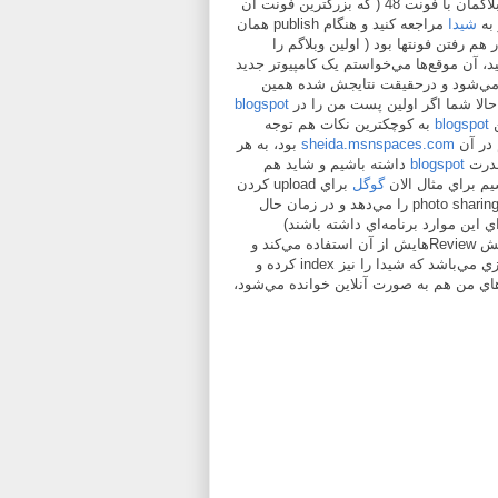
خيلي بهتر مي‌آمد، در اين وبلاگمان با فونت 48 ( که بزرگترين فونت آن
 به
شيدا
مراجعه کنيد و هنگام publish همان
هم رفتن فونتها بود ( اولين وبلاگم را
، آن موقع‌ها مي‌خواستم يک کامپيوتر جديد
 مي‌شود و درحقيقت نتايجش شده همين
حالا شما اگر اولين پست من را در
blogspot
ن
blogspot
به کوچکترين نکات هم توجه
 در آن
sheida.msnspaces.com
بود، به هر
قدرت
blogspot
داشته باشيم و شايد هم
يم براي مثال الان
گوگل
براي upload کردن
، نرم‌افزار مخصوص photo sharing را مي‌دهد و در زمان حال
ي اين موارد برنامه‌اي داشته باشند)
ده مي‌کند و
يک خبرخوان قابل شخصي سازي مي‌باشد که شيدا را نيز index کرده و
ه‌هاي من هم به صورت آنلاين خوانده مي‌شود،