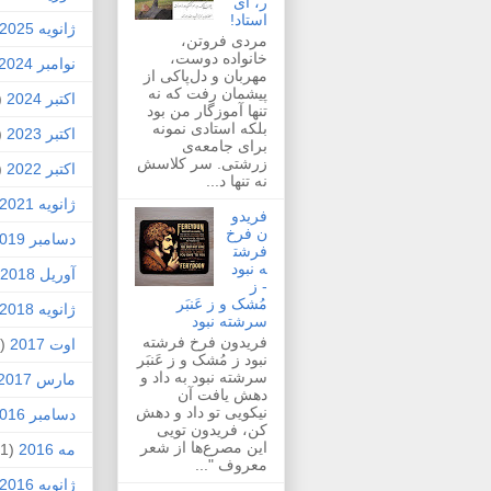
ر، ای
استاد!
ژانویه 2025
مردی فروتن،
خانواده دوست،
نوامبر 2024
مهربان و دل‌پاکی از
پیشمان رفت که نه
اکتبر 2024
1)
تنها آموزگار من بود
بلکه استادی نمونه
اکتبر 2023
1)
برای جامعه‌ی
زرشتی. سر کلاسش
اکتبر 2022
1)
نه تنها د...
ژانویه 2021
فریدو
ن فرخ
دسامبر 2019
فرشت
ه نبود
آوریل 2018
- ز
مُشک و ز عَنبَر
ژانویه 2018
سرشته نبود
فریدون فرخ فرشته
اوت 2017
(1)
نبود ز مُشک و ز عَنبَر
سرشته نبود به داد و
مارس 2017
دهش یافت آن
نیکویی تو داد و دهش
دسامبر 2016
کن، فریدون تویی
این مصرع‌ها از شعر
مه 2016
(1)
معروف "...
ژانویه 2016