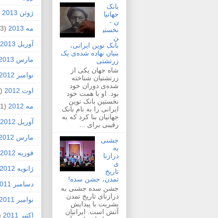
بانک
ژوئن 2013
2)
جهانیا
ن -
مه 2013
(3)
نخستی
ن
آوریل 2013
بانک نوین ایرانی،
بنیان نهاده شده‌ی یک
مارس 2013
زرتشتی
شاه جهان یکی از
نوامبر 2012
زرتشتیان شناخته
شده‌ی دوران خود
اوت 2012
(1)
بود. او با همت خود
نخستین بانک نوین
مه 2012
(1)
ایرانی را به نام بانک
جهانیان بنا کرد که به
آوریل 2012
رقیبی برای ...
مارس 2012
جشنی
به
فوریه 2012
درازنا
ی
ژانویه 2012
تاریخ
تمدن، جشن سده!
دسامبر 2011
جشن سده جشنی به
درازنای تاریخ تمدن
نوامبر 2011
بشریت با پیدایش
آتش است. ایرانیان
اکتبر 2011
4)