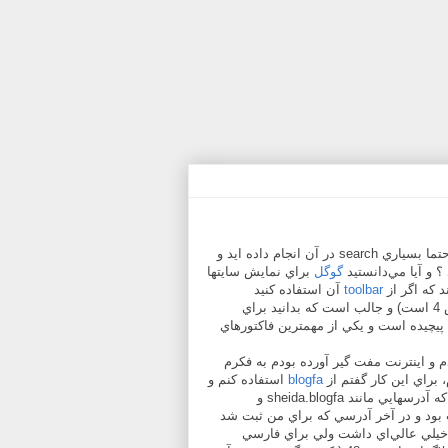
آشنا شده‌ايد و باهاش کار کرده‌ايد و حتما بسياري search در آن انجام داده ايد و
؟ و آيا مي‌دانستيد
گوگل
براي نمايش سايتها
toolbar
آن استفاده کنيد
رنکش 4 است) و جالب است که بدانيد براي
 پيچيده است و يکي از مهمترين فاکتورهاي
دم و اينترنت مفت گير آورده بودم به فکرم
م، براي اين کار گفتم از
blogfa
استفاده کنم و
با ثبت نام در آن يک لينک گنده به شيدا بدهم، جالب بود برايم که آدرسهايي مانند sheida.blogfa و
ک شرکت بود و در آخر آدرسي که براي من ثبت شد
خيلي عالي‌اي داشت ولي براي فارسي