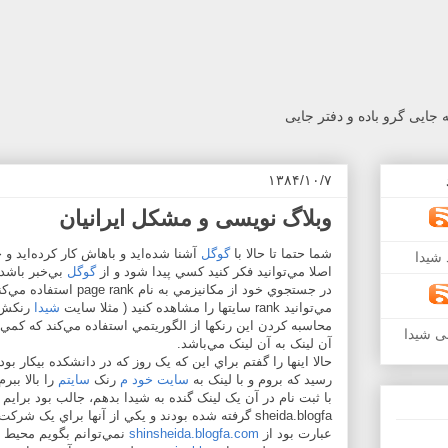
جایی گرو باده و دفتر جایی
۱۳۸۴/۱۰/۷
وبلاگ نویسی و مشکل ایرانیان
شما حتما تا حالا با
گوگل
شیدا
اصلا مي‌توانيد فکر کنيد کسي پيدا شود و از
گوگل
بي‌خبر باشد 
در جستجوي خود از مکانيزمي به نام page rank استفاده مي‌کند که اگر از
مي‌توانيد rank سايتها را مشاهده کنيد ( مثلا سايت
شيدا
محاسبه کردن اين رنکها از الگوريتمي استفاده مي‌کند که کمي
ی شیدا
آن لينک به آن لينک مي‌باشد.
حالا اينها را گفتم براي اين که يک روز که در دانشکده بيکار بو
رسيد که بروم و با لينک به
سايت خود م
رنک
سايتم
را بالا ببر
sheida.blogfa گرفته شده بودند و يکي از آنها براي ي
عبارت بود از
shinsheida.blogfa.com
نمي‌توانم بگويم محيط 