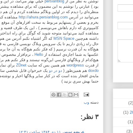
نوشتن به نظر من از
persianblog
بود ) عبارتي را نوشتم به اين مضمون که براي مشاهده بيشتر
منظره‌اي را ديدم که در اولين وبلاگم مشاهده کردم و آن هم در 
مي‌توانيد در آدرس
http://ahura.persianblog.com
مشاهده کنيد
بخرم و بعضي از پستهايم مربوط به سخت افزارهاي آن موقع
کامپيوتري که دارم باهاش مي‌نويسم ) ، اين يک طرف قضيه و 
مشاهده کنيد مي‌توانيد متوجه شويد که گوگل براي راه انداخت
داشته هم‌چنين
MSN Space
که اگر اشتباه نکنم آدرس من هم
حال راه زيادي داريم تا يک سرويس وبلاگ نويسي فارسي به 
هيچ‌گاه به آن قدرت نرسيم ( که فکر نکنم هيچ‌گاه به آن جا برس
عکسها به شما اجازه‌ي استفاده از
Hello
هيچ‌کدام از وبلاگهاي فارسي اين‌گونه نيستند و فکر نکنم هم برا
از قدرت
wordpress
هم همين بس که سايت
ZDnet
براي نمايش Reviewهايش از آن استفا
doxdo
هم همين‌طور (
دو در دو
مايه‌ي افتخار بنده است که در کنار ساير وبلاگها اخبار و نوشت
حتما بهش سري بزنيد )
دسته
وب
(
(1)
۳ نظر:
(
(3)
عریضه نویس
۱۱ دی ۱۳۸۴ ساعت ۱۲:۴۱