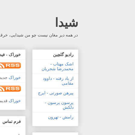
شیدا
در همه دیر مغان نیست چو من شیدایی، خرقه 
رادیو گلچین
خوراک - فید
اشک مهتاب -
محمدرضا شجریان
خوراک
جدید 
از یاد رفته - داوود
مقامی
پیرهن صورتی - ایرج
خوراک
قدیم
پرسون پرسون -
دلکش
رامش - تهرون
فرم تماس