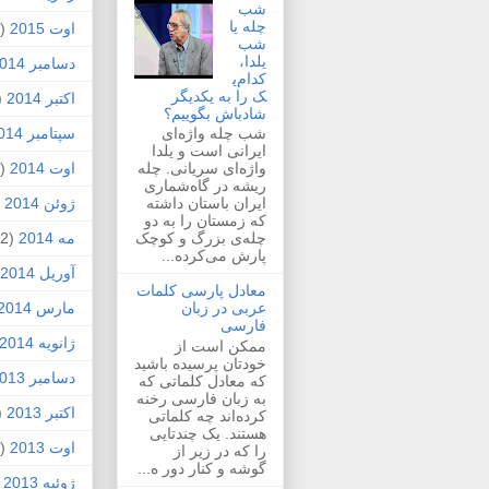
شب
چله یا
اوت 2015
(2)
شب
یلدا،
دسامبر 2014
کدام‌ی
ک را به یکدیگر
اکتبر 2014
1)
شادباش بگوییم؟
سپتامبر 2014
شب چله واژه‌ای
ایرانی است و یلدا
اوت 2014
(2)
واژه‌ای سریانی. چله
ریشه در گاه‌شماری
ژوئن 2014
1)
ایران باستان داشته
که زمستان را به دو
مه 2014
(2)
چله‌ی بزرگ و کوچک
پارش می‌کرده...
آوریل 2014
معادل پارسی کلمات
مارس 2014
عربی در زبان
فارسی
ژانویه 2014
ممکن است از
خودتان پرسیده باشید
دسامبر 2013
که معادل کلماتی که
به زبان فارسی رخنه
اکتبر 2013
1)
کرده‌اند چه کلماتی
هستند. یک چندتایی
اوت 2013
(1)
را که در زیر از
گوشه و کنار دور ه...
ژوئیه 2013
)