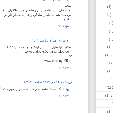
سلام
(1)
به هرحال اين ساده ترين روشه و من وبلاگهاي انگل
(1)
مي كنند هم به خاطر سادگي و هم به خاطر كارايي
ارادتمند
(
پاسخ دادن
(
(
۱۲ دی ۱۳۸۴ ساعت ۳:۰۱
ali
(1)
سلام . آیا مایل به تبادل لینک و لوگو هستید؟؟؟11
www.badboys05.mihanblog.com
(1)
or
www.badboys05.tk
(1)
پاسخ دادن
(1)
زردشت
۱۴ دی ۱۳۸۴ ساعت ۱۵:۱۴
(1)
درود با یک سپید چشم به راهم آسمانم را خورشیدی 
پاسخ دادن
(1)
(1)