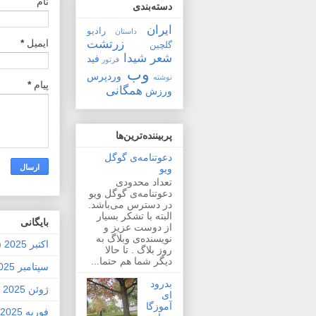
نام
دسته‌بندی
ایران
رادیو
داستان
زرتشت
ایمیل
*
گلچین
شعر
شیدا
فید
فرتور
وب
وردپرس
نوشته
پیام
*
همگانی
ورزش
پربیننده‌ترین‌ها
دعوتنامه‌ی گوگل
ویو
تعداد محدودی
دعوتنامه‌ی گوگل ویو
در دسترس می‌باشد.
البته با تشکر بسیار
بايگانی
از دوست عزیز و
نویسنده‌ی وبلاگ به
اکتبر 2025
2)
روز بلاگ . تا حالا
دیگر شما هم حتما...
سپتامبر 2025
بدرود
ژوئن 2025
1)
ای
آموزگا
فوریه 2025