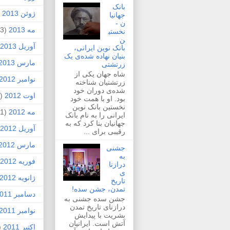
بانک
ژوئن 2013
2)
جهانیا
ن -
مه 2013
(3)
نخستی
ن
آوریل 2013
بانک نوین ایرانی،
بنیان نهاده شده‌ی یک
مارس 2013
زرتشتی
شاه جهان یکی از
نوامبر 2012
زرتشتیان شناخته
شده‌ی دوران خود
اوت 2012
(1)
بود. او با همت خود
نخستین بانک نوین
مه 2012
(1)
ایرانی را به نام بانک
جهانیان بنا کرد که به
آوریل 2012
رقیبی برای ...
مارس 2012
جشنی
به
فوریه 2012
درازنا
ی
ژانویه 2012
تاریخ
تمدن، جشن سده!
دسامبر 2011
جشن سده جشنی به
درازنای تاریخ تمدن
نوامبر 2011
بشریت با پیدایش
آتش است. ایرانیان
اکتبر 2011
4)