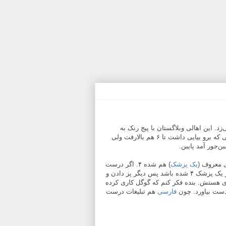
د. این اهالی وبلاگستان با پیج رنک به
همدیگر پز می‌دادند. شیدا هم شما یادتان نمی‌آید، آن موقعهایی که برو بیایی داشت تا ۶ هم بالارفت ولی
‌جور آمد پایین.
ی معروف (
یک پزشک
) هم شده ۴. اگر درست
یادم باشد یکی از معدود وبلاگهایی بود که پیج رنکش ۷ بود. اگر یک پزشک ۴ شده باشد پس دیگر پز دادن و
ی هستش. بنده فکر کنم که گوگل کاری کرده
دست بیاورد. چون
فارسی
هم تبلیغات درست