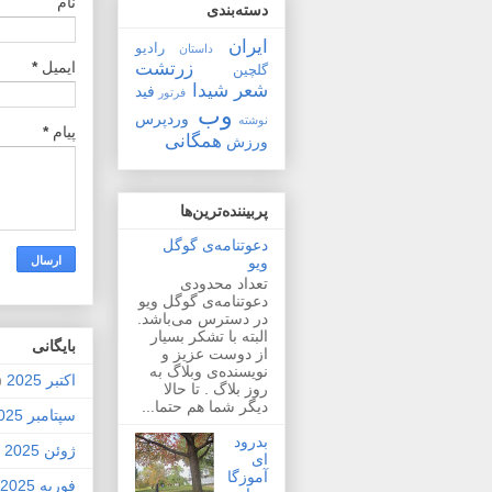
نام
دسته‌بندی
ایران
رادیو
داستان
زرتشت
ایمیل
*
گلچین
شعر
شیدا
فید
فرتور
وب
وردپرس
نوشته
پیام
*
همگانی
ورزش
پربیننده‌ترین‌ها
دعوتنامه‌ی گوگل
ویو
تعداد محدودی
دعوتنامه‌ی گوگل ویو
در دسترس می‌باشد.
البته با تشکر بسیار
بايگانی
از دوست عزیز و
نویسنده‌ی وبلاگ به
اکتبر 2025
2)
روز بلاگ . تا حالا
دیگر شما هم حتما...
سپتامبر 2025
بدرود
ژوئن 2025
1)
ای
آموزگا
فوریه 2025