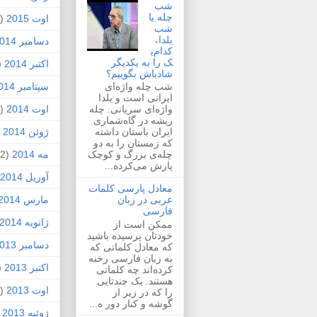
شب
چله یا
اوت 2015
(2)
شب
یلدا،
دسامبر 2014
کدام‌ی
ک را به یکدیگر
اکتبر 2014
1)
شادباش بگوییم؟
سپتامبر 2014
شب چله واژه‌ای
ایرانی است و یلدا
اوت 2014
(2)
واژه‌ای سریانی. چله
ریشه در گاه‌شماری
ژوئن 2014
1)
ایران باستان داشته
که زمستان را به دو
مه 2014
(2)
چله‌ی بزرگ و کوچک
پارش می‌کرده...
آوریل 2014
معادل پارسی کلمات
مارس 2014
عربی در زبان
فارسی
ژانویه 2014
ممکن است از
خودتان پرسیده باشید
دسامبر 2013
که معادل کلماتی که
به زبان فارسی رخنه
اکتبر 2013
1)
کرده‌اند چه کلماتی
هستند. یک چندتایی
اوت 2013
(1)
را که در زیر از
گوشه و کنار دور ه...
ژوئیه 2013
)