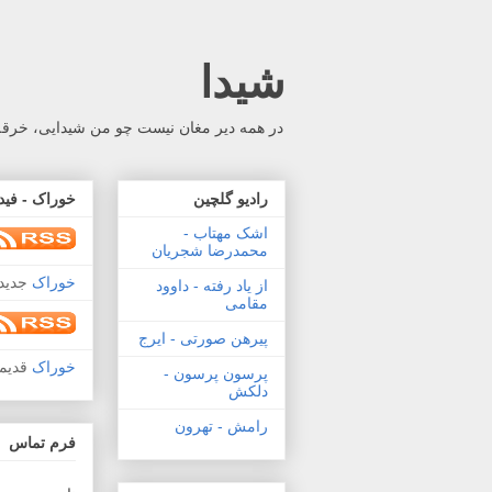
شیدا
در همه دیر مغان نیست چو من شیدایی، خرقه 
رادیو گلچین
خوراک - فید
اشک مهتاب -
محمدرضا شجریان
خوراک
جدید 
از یاد رفته - داوود
مقامی
پیرهن صورتی - ایرج
خوراک
قدیم
پرسون پرسون -
دلکش
رامش - تهرون
فرم تماس