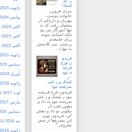
ر، ای
استاد!
ژانویه 2025
مردی فروتن،
خانواده دوست،
نوامبر 2024
مهربان و دل‌پاکی از
پیشمان رفت که نه
اکتبر 2024
1)
تنها آموزگار من بود
بلکه استادی نمونه
اکتبر 2023
1)
برای جامعه‌ی
زرشتی. سر کلاسش
اکتبر 2022
1)
نه تنها د...
ژانویه 2021
فریدو
ن فرخ
دسامبر 2019
فرشت
ه نبود
آوریل 2018
- ز
مُشک و ز عَنبَر
ژانویه 2018
سرشته نبود
فریدون فرخ فرشته
اوت 2017
(1)
نبود ز مُشک و ز عَنبَر
سرشته نبود به داد و
مارس 2017
دهش یافت آن
نیکویی تو داد و دهش
دسامبر 2016
کن، فریدون تویی
این مصرع‌ها از شعر
مه 2016
(1)
معروف "...
ژانویه 2016