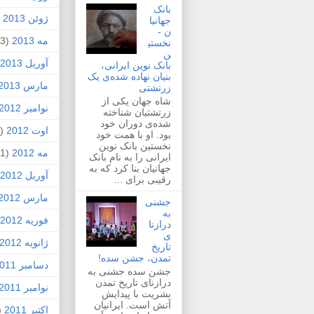
بانک
ژوئن 2013
2)
جهانیا
ن -
مه 2013
(3)
نخستی
ن
آوریل 2013
بانک نوین ایرانی،
بنیان نهاده شده‌ی یک
مارس 2013
زرتشتی
شاه جهان یکی از
نوامبر 2012
زرتشتیان شناخته
شده‌ی دوران خود
اوت 2012
(1)
بود. او با همت خود
نخستین بانک نوین
مه 2012
(1)
ایرانی را به نام بانک
جهانیان بنا کرد که به
آوریل 2012
رقیبی برای ...
مارس 2012
جشنی
به
فوریه 2012
درازنا
ی
ژانویه 2012
تاریخ
تمدن، جشن سده!
دسامبر 2011
جشن سده جشنی به
درازنای تاریخ تمدن
نوامبر 2011
بشریت با پیدایش
آتش است. ایرانیان
اکتبر 2011
4)