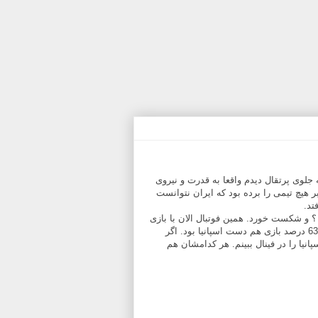
 جلوی پرتقال دیدم واقعا به قدرت و نیروی
بر هیچ تیمی را برده بود که ایران نتوانست
تد.
د ؟ و شکست خورد. همین فوتبال الان با بازی
زیبای پسر مغرورش به اسپانیا یک بر هیچ باخت. تازه در حدود 63 درصد بازی هم دست اسپانیا بود. اگر
انیا را در فینال ببینم. هر کدامشان هم