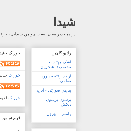
شیدا
در همه دیر مغان نیست چو من شیدایی، خرقه 
رادیو گلچین
خوراک - فید
اشک مهتاب -
محمدرضا شجریان
خوراک
جدید 
از یاد رفته - داوود
مقامی
پیرهن صورتی - ایرج
خوراک
قدیم
پرسون پرسون -
دلکش
رامش - تهرون
فرم تماس