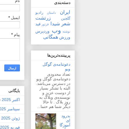
نام
دسته‌بندی
ایران
رادیو
داستان
زرتشت
ایمیل
*
گلچین
شعر
شیدا
فید
فرتور
وب
وردپرس
نوشته
پیام
*
همگانی
ورزش
پربیننده‌ترین‌ها
دعوتنامه‌ی گوگل
ویو
تعداد محدودی
دعوتنامه‌ی گوگل ویو
در دسترس می‌باشد.
البته با تشکر بسیار
بايگانی
از دوست عزیز و
نویسنده‌ی وبلاگ به
اکتبر 2025
2)
روز بلاگ . تا حالا
دیگر شما هم حتما...
سپتامبر 2025
بدرود
ژوئن 2025
1)
ای
آموزگا
فوریه 2025