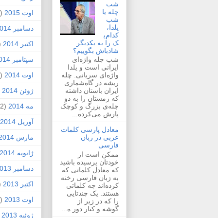
شب
چله یا
اوت 2015
(2)
شب
یلدا،
دسامبر 2014
کدام‌ی
ک را به یکدیگر
اکتبر 2014
1)
شادباش بگوییم؟
سپتامبر 2014
شب چله واژه‌ای
ایرانی است و یلدا
اوت 2014
(2)
واژه‌ای سریانی. چله
ریشه در گاه‌شماری
ژوئن 2014
1)
ایران باستان داشته
که زمستان را به دو
مه 2014
(2)
چله‌ی بزرگ و کوچک
پارش می‌کرده...
آوریل 2014
معادل پارسی کلمات
مارس 2014
عربی در زبان
فارسی
ژانویه 2014
ممکن است از
خودتان پرسیده باشید
دسامبر 2013
که معادل کلماتی که
به زبان فارسی رخنه
اکتبر 2013
1)
کرده‌اند چه کلماتی
هستند. یک چندتایی
اوت 2013
(1)
را که در زیر از
گوشه و کنار دور ه...
ژوئیه 2013
)