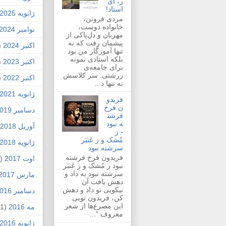
ر، ای
استاد!
ژانویه 2025
مردی فروتن،
خانواده دوست،
نوامبر 2024
مهربان و دل‌پاکی از
پیشمان رفت که نه
اکتبر 2024
1)
تنها آموزگار من بود
بلکه استادی نمونه
اکتبر 2023
1)
برای جامعه‌ی
زرشتی. سر کلاسش
اکتبر 2022
1)
نه تنها د...
ژانویه 2021
فریدو
ن فرخ
دسامبر 2019
فرشت
ه نبود
آوریل 2018
- ز
مُشک و ز عَنبَر
ژانویه 2018
سرشته نبود
فریدون فرخ فرشته
اوت 2017
(1)
نبود ز مُشک و ز عَنبَر
سرشته نبود به داد و
مارس 2017
دهش یافت آن
نیکویی تو داد و دهش
دسامبر 2016
کن، فریدون تویی
این مصرع‌ها از شعر
مه 2016
(1)
معروف "...
ژانویه 2016