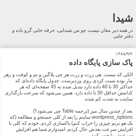
شیدا
در همه دیر مغان نیست چو من شیدایی، خرقه جایی گرو باده و
دفتر جایی
۱۳۸۸/۹/۲
پاک سازی پایگاه داده
الکی که نیست. هی زرت و زرت هر چی پلاگین و تم و کوفت و زهر
مار بوده تست کردی روی وردپرست. جدول پایگاه داده‌ای که
حداکثر 30 تا 40 داده دارد تبدیل شده به 45 صفحه‌ای که هر
کدامش حداقل 30 تا داده دارد. همین می‌شود که سرعت بارگذاری
سایتت به شدت کم شده.
بعد از چندین سال میز (ترجمه Table چی می‌شود؟)
wordpress_options سایتم را بعد از کلی جستجو و مطالعه (که
یک هو نزنم چیزی را خراب کنم) پاکسازی کردم. خودم که کلی با
افزایش سرعت بعدش حال کردم. امیدوارم شما هم افزایش
سرعتش را حس کنید.