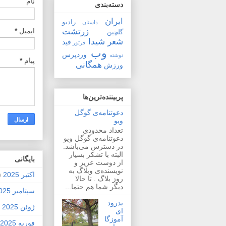
نام
دسته‌بندی
ایران
رادیو
داستان
زرتشت
ایمیل
*
گلچین
شعر
شیدا
فید
فرتور
وب
وردپرس
نوشته
پیام
*
همگانی
ورزش
پربیننده‌ترین‌ها
دعوتنامه‌ی گوگل
ویو
تعداد محدودی
دعوتنامه‌ی گوگل ویو
در دسترس می‌باشد.
البته با تشکر بسیار
بايگانی
از دوست عزیز و
نویسنده‌ی وبلاگ به
اکتبر 2025
2)
روز بلاگ . تا حالا
دیگر شما هم حتما...
سپتامبر 2025
بدرود
ژوئن 2025
1)
ای
آموزگا
فوریه 2025