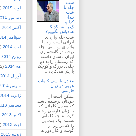
شب
چله یا
اوت 2015
(2)
شب
یلدا،
دسامبر 2014
کدام‌ی
ک را به یکدیگر
اکتبر 2014
1)
شادباش بگوییم؟
سپتامبر 2014
شب چله واژه‌ای
ایرانی است و یلدا
اوت 2014
(2)
واژه‌ای سریانی. چله
ریشه در گاه‌شماری
ژوئن 2014
1)
ایران باستان داشته
که زمستان را به دو
مه 2014
(2)
چله‌ی بزرگ و کوچک
پارش می‌کرده...
آوریل 2014
معادل پارسی کلمات
مارس 2014
عربی در زبان
فارسی
ژانویه 2014
ممکن است از
خودتان پرسیده باشید
دسامبر 2013
که معادل کلماتی که
به زبان فارسی رخنه
اکتبر 2013
1)
کرده‌اند چه کلماتی
هستند. یک چندتایی
اوت 2013
(1)
را که در زیر از
گوشه و کنار دور ه...
ژوئیه 2013
)