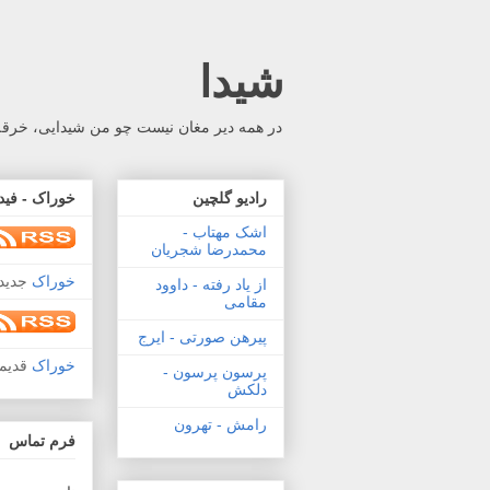
شیدا
در همه دیر مغان نیست چو من شیدایی، خرقه 
رادیو گلچین
خوراک - فید
اشک مهتاب -
محمدرضا شجریان
خوراک
جدید 
از یاد رفته - داوود
مقامی
پیرهن صورتی - ایرج
خوراک
قدیم
پرسون پرسون -
دلکش
رامش - تهرون
فرم تماس