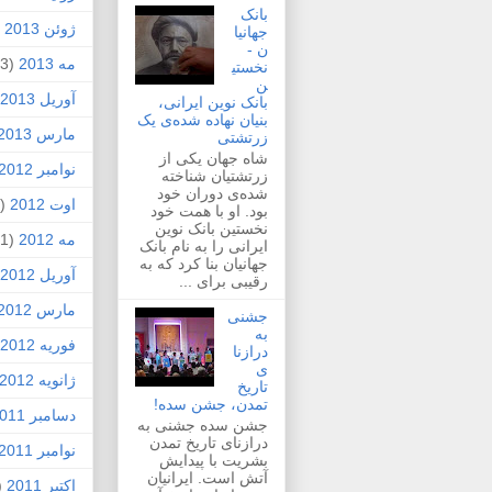
بانک
ژوئن 2013
2)
جهانیا
ن -
مه 2013
(3)
نخستی
ن
آوریل 2013
بانک نوین ایرانی،
بنیان نهاده شده‌ی یک
مارس 2013
زرتشتی
شاه جهان یکی از
نوامبر 2012
زرتشتیان شناخته
شده‌ی دوران خود
اوت 2012
(1)
بود. او با همت خود
نخستین بانک نوین
مه 2012
(1)
ایرانی را به نام بانک
جهانیان بنا کرد که به
آوریل 2012
رقیبی برای ...
مارس 2012
جشنی
به
فوریه 2012
درازنا
ی
ژانویه 2012
تاریخ
تمدن، جشن سده!
دسامبر 2011
جشن سده جشنی به
درازنای تاریخ تمدن
نوامبر 2011
بشریت با پیدایش
آتش است. ایرانیان
اکتبر 2011
4)