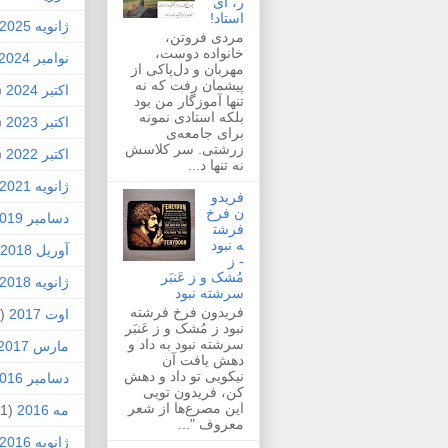
ر، ای
استاد!
ژانویه 2025
مردی فروتن،
خانواده دوست،
نوامبر 2024
مهربان و دل‌پاکی از
پیشمان رفت که نه
اکتبر 2024
1)
تنها آموزگار من بود
بلکه استادی نمونه
اکتبر 2023
1)
برای جامعه‌ی
زرشتی. سر کلاسش
اکتبر 2022
1)
نه تنها د...
ژانویه 2021
فریدو
ن فرخ
دسامبر 2019
فرشت
ه نبود
آوریل 2018
- ز
مُشک و ز عَنبَر
ژانویه 2018
سرشته نبود
فریدون فرخ فرشته
اوت 2017
(1)
نبود ز مُشک و ز عَنبَر
سرشته نبود به داد و
مارس 2017
دهش یافت آن
نیکویی تو داد و دهش
دسامبر 2016
کن، فریدون تویی
این مصرع‌ها از شعر
مه 2016
(1)
معروف "...
ژانویه 2016