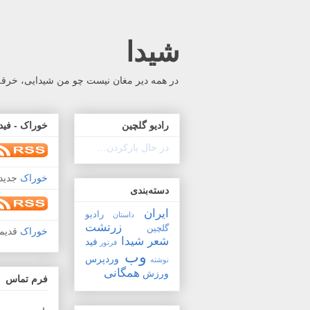
شیدا
در همه دیر مغان نیست چو من شیدایی، خرقه 
رادیو گلچین
خوراک - فید
در حال بارکردن…
خوراک
جدید 
دسته‌بندی
ایران
رادیو
داستان
زرتشت
گلچین
خوراک
قدیم
شعر
شیدا
فید
فرتور
وب
وردپرس
نوشته
همگانی
ورزش
فرم تماس