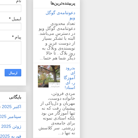
نام
پربیننده‌ترین‌ها
دعوتنامه‌ی گوگل
ویو
ایمیل
*
تعداد محدودی
دعوتنامه‌ی گوگل ویو
در دسترس می‌باشد.
پیام
*
البته با تشکر بسیار
از دوست عزیز و
نویسنده‌ی وبلاگ به
روز بلاگ . تا حالا
دیگر شما هم حتما...
بدرود
ای
آموزگا
ر، ای
استاد!
مردی فروتن،
بايگانی
خانواده دوست،
مهربان و دل‌پاکی از
اکتبر 2025
2)
پیشمان رفت که نه
تنها آموزگار من بود
سپتامبر 2025
بلکه استادی نمونه
برای جامعه‌ی
ژوئن 2025
1)
زرشتی. سر کلاسش
نه تنها د...
فوریه 2025