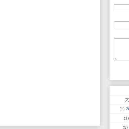
(
(1)
(
(3)