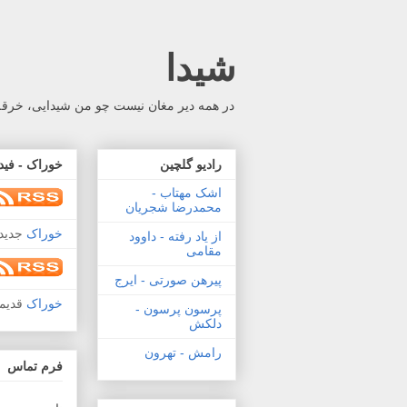
شیدا
در همه دیر مغان نیست چو من شیدایی، خرقه 
رادیو گلچین
خوراک - فید
اشک مهتاب -
محمدرضا شجریان
خوراک
جدید 
از یاد رفته - داوود
مقامی
پیرهن صورتی - ایرج
خوراک
قدیم
پرسون پرسون -
دلکش
رامش - تهرون
فرم تماس