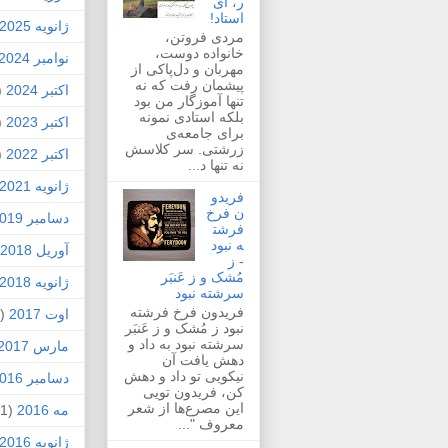
ر، ای
استاد!
ژانویه 2025
مردی فروتن،
خانواده دوست،
نوامبر 2024
مهربان و دل‌پاکی از
پیشمان رفت که نه
اکتبر 2024
1)
تنها آموزگار من بود
بلکه استادی نمونه
اکتبر 2023
1)
برای جامعه‌ی
زرشتی. سر کلاسش
اکتبر 2022
1)
نه تنها د...
ژانویه 2021
فریدو
ن فرخ
دسامبر 2019
فرشت
ه نبود
آوریل 2018
- ز
مُشک و ز عَنبَر
ژانویه 2018
سرشته نبود
فریدون فرخ فرشته
اوت 2017
(1)
نبود ز مُشک و ز عَنبَر
سرشته نبود به داد و
مارس 2017
دهش یافت آن
نیکویی تو داد و دهش
دسامبر 2016
کن، فریدون تویی
این مصرع‌ها از شعر
مه 2016
(1)
معروف "...
ژانویه 2016