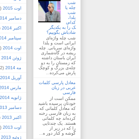
شب
چله یا
اوت 2015
(2)
شب
یلدا،
دسامبر 2014
کدام‌ی
ک را به یکدیگر
اکتبر 2014
1)
شادباش بگوییم؟
سپتامبر 2014
شب چله واژه‌ای
ایرانی است و یلدا
اوت 2014
(2)
واژه‌ای سریانی. چله
ریشه در گاه‌شماری
ژوئن 2014
1)
ایران باستان داشته
که زمستان را به دو
مه 2014
(2)
چله‌ی بزرگ و کوچک
پارش می‌کرده...
آوریل 2014
معادل پارسی کلمات
مارس 2014
عربی در زبان
فارسی
ژانویه 2014
ممکن است از
خودتان پرسیده باشید
دسامبر 2013
که معادل کلماتی که
به زبان فارسی رخنه
اکتبر 2013
1)
کرده‌اند چه کلماتی
هستند. یک چندتایی
اوت 2013
(1)
را که در زیر از
گوشه و کنار دور ه...
ژوئیه 2013
)