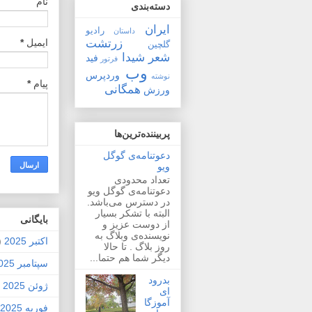
نام
دسته‌بندی
ایران
رادیو
داستان
زرتشت
ایمیل
*
گلچین
شعر
شیدا
فید
فرتور
وب
وردپرس
نوشته
پیام
*
همگانی
ورزش
پربیننده‌ترین‌ها
دعوتنامه‌ی گوگل
ویو
تعداد محدودی
دعوتنامه‌ی گوگل ویو
در دسترس می‌باشد.
البته با تشکر بسیار
بايگانی
از دوست عزیز و
نویسنده‌ی وبلاگ به
اکتبر 2025
2)
روز بلاگ . تا حالا
دیگر شما هم حتما...
سپتامبر 2025
بدرود
ژوئن 2025
1)
ای
آموزگا
فوریه 2025