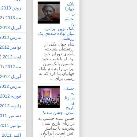
بانک
ژوئن 2013
2)
جهانیا
ن -
مه 2013
(3)
نخستی
ن
آوریل 2013
بانک نوین ایرانی،
بنیان نهاده شده‌ی یک
مارس 2013
زرتشتی
شاه جهان یکی از
نوامبر 2012
زرتشتیان شناخته
شده‌ی دوران خود
اوت 2012
(1)
بود. او با همت خود
نخستین بانک نوین
مه 2012
(1)
ایرانی را به نام بانک
جهانیان بنا کرد که به
آوریل 2012
رقیبی برای ...
مارس 2012
جشنی
به
فوریه 2012
درازنا
ی
ژانویه 2012
تاریخ
تمدن، جشن سده!
دسامبر 2011
جشن سده جشنی به
درازنای تاریخ تمدن
نوامبر 2011
بشریت با پیدایش
آتش است. ایرانیان
اکتبر 2011
4)