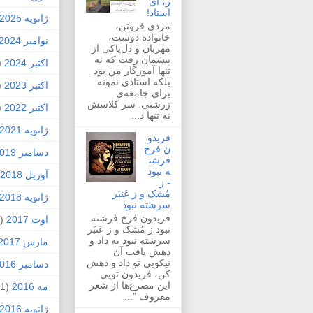
ر، ای
استاد!
ژانویه 2025
مردی فروتن،
خانواده دوست،
نوامبر 2024
مهربان و دل‌پاکی از
پیشمان رفت که نه
اکتبر 2024
1)
تنها آموزگار من بود
بلکه استادی نمونه
اکتبر 2023
1)
برای جامعه‌ی
زرشتی. سر کلاسش
اکتبر 2022
1)
نه تنها د...
ژانویه 2021
فریدو
ن فرخ
دسامبر 2019
فرشت
ه نبود
آوریل 2018
- ز
مُشک و ز عَنبَر
ژانویه 2018
سرشته نبود
فریدون فرخ فرشته
اوت 2017
(1)
نبود ز مُشک و ز عَنبَر
سرشته نبود به داد و
مارس 2017
دهش یافت آن
نیکویی تو داد و دهش
دسامبر 2016
کن، فریدون تویی
این مصرع‌ها از شعر
مه 2016
(1)
معروف "...
ژانویه 2016