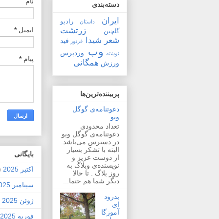
نام
دسته‌بندی
ایران
رادیو
داستان
زرتشت
ایمیل
*
گلچین
شعر
شیدا
فید
فرتور
وب
وردپرس
نوشته
پیام
*
همگانی
ورزش
پربیننده‌ترین‌ها
دعوتنامه‌ی گوگل
ویو
تعداد محدودی
دعوتنامه‌ی گوگل ویو
در دسترس می‌باشد.
البته با تشکر بسیار
بايگانی
از دوست عزیز و
نویسنده‌ی وبلاگ به
اکتبر 2025
2)
روز بلاگ . تا حالا
دیگر شما هم حتما...
سپتامبر 2025
بدرود
ژوئن 2025
1)
ای
آموزگا
فوریه 2025